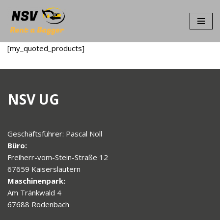
Zum
Inhalt
[my_quoted_products]
springen
NSV UG
Geschäftsführer: Pascal Noll
Büro:
Freiherr-vom-Stein-Straße 12
67659 Kaiserslautern
Maschinenpark:
Am Tränkwald 4
67688 Rodenbach