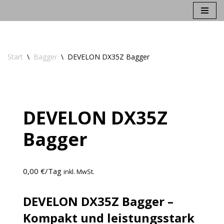
Zum
Inhalt
springen
Start
\
Bagger
\
DEVELON DX35Z Bagger
DEVELON DX35Z
Bagger
0,00
€
/Tag
inkl. MwSt.
DEVELON DX35Z Bagger –
Kompakt und leistungsstark