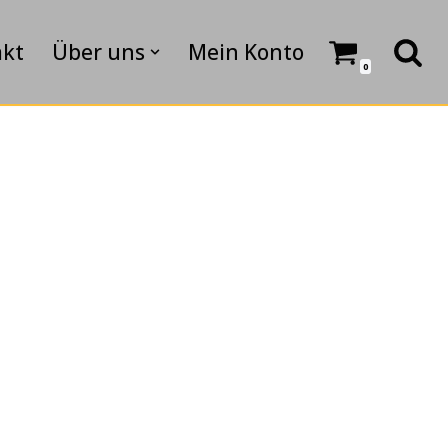
akt
Über uns
Mein Konto
0